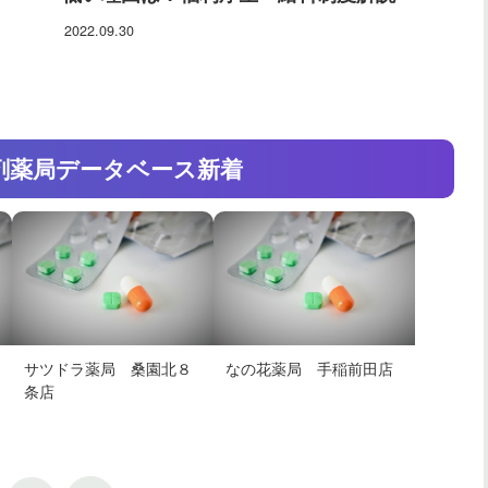
2022.09.30
剤薬局
データベース新着
サツドラ薬局 桑園北８
なの花薬局 手稲前田店
条店