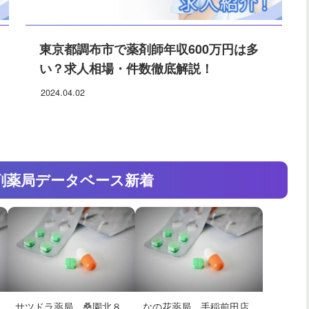
東京都調布市で薬剤師年収600万円は多
い？求人相場・件数徹底解説！
2024.04.02
剤薬局
データベース新着
サツドラ薬局 桑園北８
なの花薬局 手稲前田店