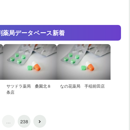
剤薬局
データベース新着
サツドラ薬局 桑園北８
なの花薬局 手稲前田店
条店
次
…
238