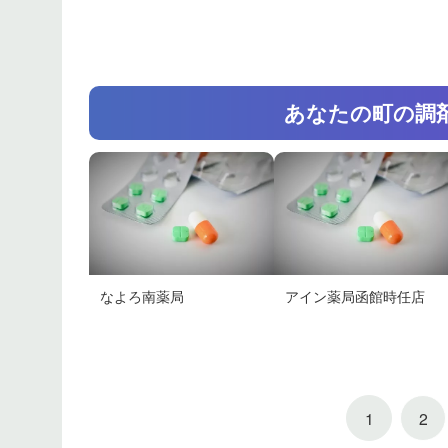
あなたの町の調
なよろ南薬局
アイン薬局函館時任店
1
2