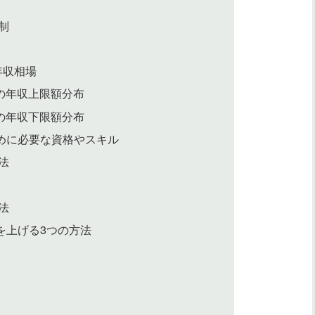
制
年収相場
の年収上限額分布
の年収下限額分布
めに必要な資格やスキル
法
法
を上げる3つの方法