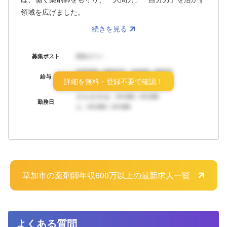
領域を広げました。
人だから出来るまごころのある対応に力を入れる環境づく
続きを見る
りと、その為の厚いバックアップ体制があります。（シス
テム・研修プログラムなど様々）
募集ポスト
募集ポスト
年収XXX～XXX万円 月給XX～XX万円
◎年明け早々の入社で、調剤未経験者であれば、4月以降
給与
詳細を無料・登録不要で確認！
ボーナス：年X回
の新入社員研修にて基本から調剤を学んでいただけます。
月/火/水/木/金：HH:MM～HH:MM
勤務日
土：HH:MM～HH:MM
草加市の薬剤師年収600万以上の最新求人一覧
よくある質問