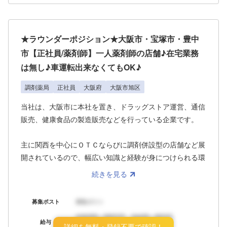
市1）、京都市伏見区に1となっている。店構えは赤を基調
として、白抜きで屋号が描かれたものが多いのですが、大
阪市内の某店舗では瀟洒なデザインの店舗や、コスメや女
★ラウンダーポジション★大阪市・宝塚市・豊中
性向け雑貨を中心としたものも展開しております。
市【正社員/薬剤師】一人薬剤師の店舗♪在宅業務
当社の新店舗（くすりばこ）がグッドデザイン賞にも受賞
は無し♪車運転出来なくてもOK♪
しました。
調剤薬局
正社員
大阪府
大阪市旭区
当社は、大阪市に本社を置き、ドラッグストア運営、通信
販売、健康食品の製造販売などを行っている企業です。
主に関西を中心にＯＴＣならびに調剤併設型の店舗など展
開されているので、幅広い知識と経験が身につけられる環
境です。常に新たな取組みを考え、関西を中心に新規出店
続きを見る
も展開中！
募集ポスト
募集ポスト
店舗年齢構成としては経験豊富40代～60代の方も活躍し
年収XXX～XXX万円 月給XX～XX万円
ており、お客様や患者様からは以前よりご利用いただいて
給与
詳細を無料・登録不要で確認！
ボーナス：年X回