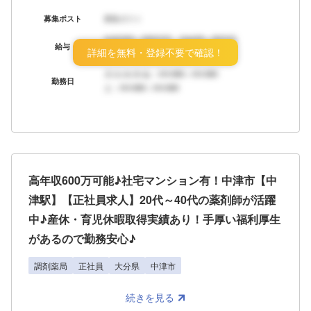
募集ポスト
募集ポスト
年収XXX～XXX万円 月給XX～XX万円
給与
詳細を無料・登録不要で確認！
ボーナス：年X回
月/火/水/木/金：HH:MM～HH:MM
勤務日
土：HH:MM～HH:MM
高年収600万可能♪社宅マンション有！中津市【中
津駅】【正社員求人】20代～40代の薬剤師が活躍
中♪産休・育児休暇取得実績あり！手厚い福利厚生
があるので勤務安心♪
調剤薬局
正社員
大分県
中津市
続きを見る