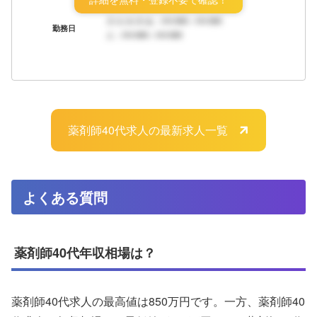
おり、安心してご来店いただいております。
月/火/水/木/金：HH:MM～HH:MM
勤務日
土：HH:MM～HH:MM
現在23店舗を展開しており、内訳は大阪府に17（大阪市
8、東大阪市3、豊中市2他）、兵庫県に5（尼崎市4、伊丹
市1）、京都市伏見区に1となっている。店構えは赤を基調
として、白抜きで屋号が描かれたものが多いのですが、大
阪市内の某店舗では瀟洒なデザインの店舗や、コスメや女
薬剤師40代求人の最新求人一覧
性向け雑貨を中心としたものも展開しております。
当社の新店舗（くすりばこ）がグッドデザイン賞にも受賞
しました。
よくある質問
薬剤師40代年収相場は？
薬剤師40代求人の最高値は850万円です。一方、薬剤師40