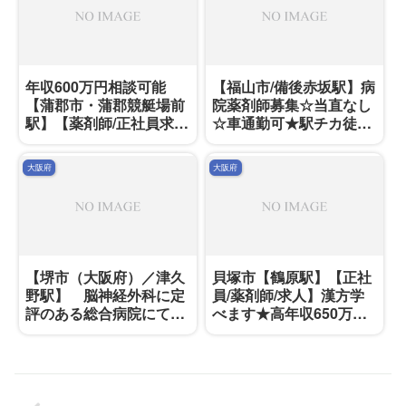
年収600万円相談可能
【福山市/備後赤坂駅】病
【蒲郡市・蒲郡競艇場前
院薬剤師募集☆当直なし
駅】【薬剤師/正社員求
☆車通勤可★駅チカ徒歩
人】18：30まで＆残業も
5分
ほぼなし。応援体制もあ
大阪府
大阪府
るためどなたも安心して
勤務していただけます。
【堺市（大阪府）／津久
貝塚市【鶴原駅】【正社
野駅】 脳神経外科に定
員/薬剤師/求人】漢方学
評のある総合病院にて薬
べます★高年収650万相
剤師募集です！
談可能！嬉しい年俸制♪
ラウンダー可能な方大歓
迎♪