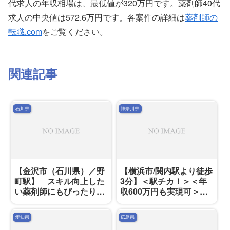
代求人の年収相場は、最低値が320万円です。薬剤師40代
求人の中央値は572.6万円です。各案件の詳細は
薬剤師の
転職.com
をご覧ください。
関連記事
石川県
神奈川県
【金沢市（石川県）／野
【横浜市/関内駅より徒歩
町駅】 スキル向上した
3分】＜駅チカ！＞＜年
い薬剤師にもぴったりな
収600万円も実現可＞地
薬局です。
域に根ざした薬局です
愛知県
広島県