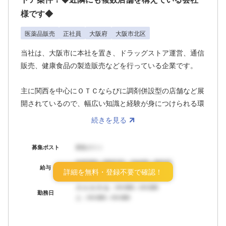
様です◆
医薬品販売
正社員
大阪府
大阪市北区
当社は、大阪市に本社を置き、ドラッグストア運営、通信
販売、健康食品の製造販売などを行っている企業です。
主に関西を中心にＯＴＣならびに調剤併設型の店舗など展
開されているので、幅広い知識と経験が身につけられる環
境です。常に新たな取組みを考え、関西を中心に新規出店
続きを見る
も展開中！
募集ポスト
募集ポスト
店舗年齢構成としては経験豊富40代～60代の方も活躍し
年収XXX～XXX万円 月給XX～XX万円
ており、お客様や患者様からは以前よりご利用いただいて
給与
詳細を無料・登録不要で確認！
ボーナス：年X回
おり、安心してご来店いただいております。
月/火/水/木/金：HH:MM～HH:MM
勤務日
土：HH:MM～HH:MM
現在23店舗を展開しており、内訳は大阪府に17（大阪市
8、東大阪市3、豊中市2他）、兵庫県に5（尼崎市4、伊丹