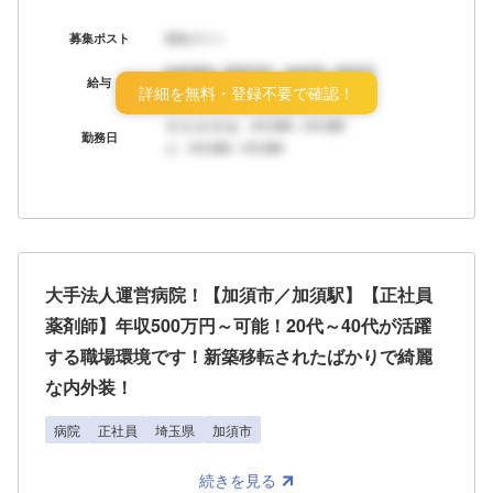
募集ポスト
募集ポスト
年収XXX～XXX万円 月給XX～XX万円
給与
詳細を無料・登録不要で確認！
ボーナス：年X回
月/火/水/木/金：HH:MM～HH:MM
勤務日
土：HH:MM～HH:MM
大手法人運営病院！【加須市／加須駅】【正社員
薬剤師】年収500万円～可能！20代～40代が活躍
する職場環境です！新築移転されたばかりで綺麗
な内外装！
病院
正社員
埼玉県
加須市
続きを見る