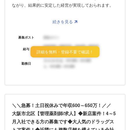
ながり、結果的に安定した経営が実現しておられます。
続きを見る
募集ポスト
募集ポスト
年収XXX～XXX万円 月給XX～XX万円
給与
詳細を無料・登録不要で確認！
ボーナス：年X回
月/火/水/木/金：HH:MM～HH:MM
勤務日
土：HH:MM～HH:MM
＼＼急募！土日祝休みで年収600～650万！／／
大阪市北区【管理薬剤師/求人】◆新店案件！4～5
月入社できる方の募集です◆大人気のドラッグス
トア案件！◆近隣にも複数店舗を構えている会社