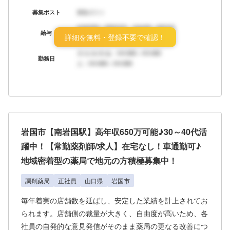
募集ポスト
募集ポスト
年収XXX～XXX万円 月給XX～XX万円
給与
詳細を無料・登録不要で確認！
ボーナス：年X回
月/火/水/木/金：HH:MM～HH:MM
勤務日
土：HH:MM～HH:MM
岩国市【南岩国駅】高年収650万可能♪30～40代活
躍中！【常勤薬剤師/求人】在宅なし！車通勤可♪
地域密着型の薬局で地元の方積極募集中！
調剤薬局
正社員
山口県
岩国市
毎年着実の店舗数を延ばし、安定した業績を計上されてお
られます。店舗側の裁量が大きく、自由度が高いため、各
社員の自発的な意見発信がそのまま薬局の更なる改善につ