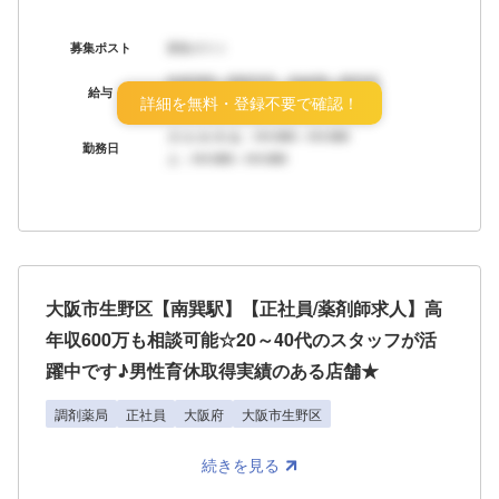
募集ポスト
募集ポスト
年収XXX～XXX万円 月給XX～XX万円
給与
詳細を無料・登録不要で確認！
ボーナス：年X回
月/火/水/木/金：HH:MM～HH:MM
勤務日
土：HH:MM～HH:MM
大阪市生野区【南巽駅】【正社員/薬剤師求人】高
年収600万も相談可能☆20～40代のスタッフが活
躍中です♪男性育休取得実績のある店舗★
調剤薬局
正社員
大阪府
大阪市生野区
続きを見る